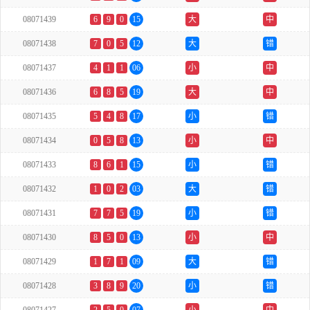
08071439
6
9
0
15
大
中
08071438
7
0
5
12
大
错
08071437
4
1
1
06
小
中
08071436
6
8
5
19
大
中
08071435
5
4
8
17
小
错
08071434
0
5
8
13
小
中
08071433
8
6
1
15
小
错
08071432
1
0
2
03
大
错
08071431
7
7
5
19
小
错
08071430
8
5
0
13
小
中
08071429
1
7
1
09
大
错
08071428
3
8
9
20
小
错