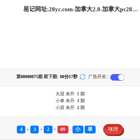
易记网址:28yc.com-加拿大2.8-加拿大pc28|提前在线预测官网|jnd预测网28预测走势_专注研究加拿大预测!
第
08080075
期 距下期:
00
分
17
秒
广告开关：
大双
未开:
5
期
小单
未开:
3
期
小双
未开:
2
期
4
3
2
09
小
单
咪牌
+
+
=
-