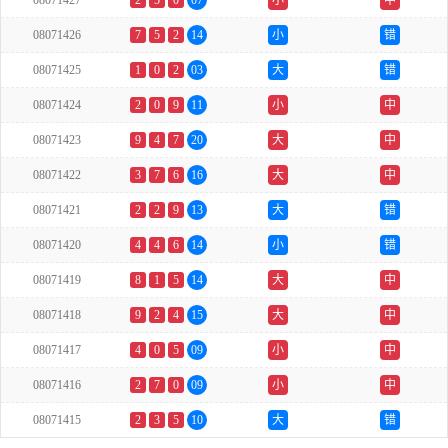
08071427
2
5
0
07
小
中
08071426
7
5
2
14
小
错
08071425
1
0
2
03
大
错
08071424
2
0
9
11
小
中
08071423
9
4
7
20
大
中
08071422
3
7
6
16
大
中
08071421
2
2
9
13
大
错
08071420
4
4
6
14
小
错
08071419
8
1
5
14
大
中
08071418
9
2
4
15
大
中
08071417
4
0
5
09
小
中
08071416
2
7
0
09
小
中
08071415
2
3
5
10
大
错