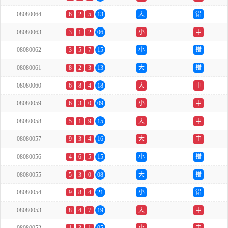
08080064
6
2
5
13
大
错
08080063
3
1
2
06
小
中
08080062
3
5
7
15
小
错
08080061
8
2
3
13
大
错
08080060
6
8
4
18
大
中
08080059
6
3
0
09
小
中
08080058
5
1
9
15
大
中
08080057
9
3
4
16
大
中
08080056
4
6
5
15
小
错
08080055
5
3
0
08
大
错
08080054
9
8
4
21
小
错
08080053
8
4
7
19
大
中