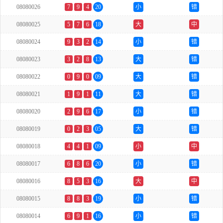
08080026
7
9
4
20
小
错
08080025
5
7
6
18
大
中
08080024
9
3
2
14
小
错
08080023
3
2
8
13
大
错
08080022
0
9
0
09
大
错
08080021
1
9
1
11
大
错
08080020
2
9
6
17
小
错
08080019
0
2
3
05
大
错
08080018
4
4
1
09
小
中
08080017
6
8
6
20
小
错
08080016
8
5
3
16
大
中
08080015
8
8
3
19
小
错
08080014
6
9
1
16
小
错