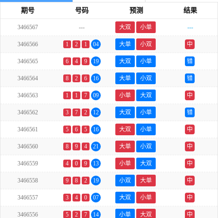
期号
号码
预测
结果
3466567
---
大双
小单
---
3466566
1
2
1
04
大单
小双
中
3466565
6
4
9
19
大双
小单
错
3466564
8
2
6
16
大单
小双
错
3466563
1
1
7
09
小单
大双
中
3466562
3
7
2
12
大双
小单
错
3466561
5
6
5
16
大双
小单
中
3466560
8
9
4
21
大单
小双
中
3466559
4
0
9
13
小单
大双
中
3466558
9
8
2
19
小双
大单
中
3466557
3
4
0
07
大双
小单
中
3466556
5
2
7
14
小单
大双
中