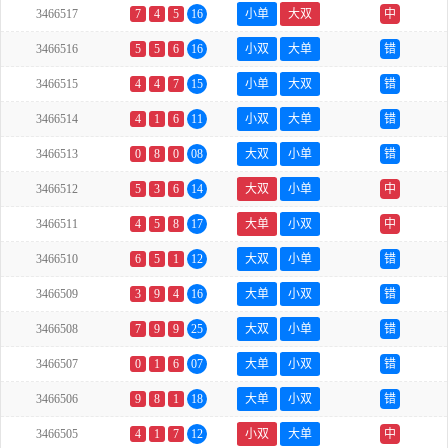
3466517
7
4
5
16
小单
大双
中
3466516
5
5
6
16
小双
大单
错
3466515
4
4
7
15
小单
大双
错
3466514
4
1
6
11
小双
大单
错
3466513
0
8
0
08
大双
小单
错
3466512
5
3
6
14
大双
小单
中
3466511
4
5
8
17
大单
小双
中
3466510
6
5
1
12
大双
小单
错
3466509
3
9
4
16
大单
小双
错
3466508
7
9
9
25
大双
小单
错
3466507
0
1
6
07
大单
小双
错
3466506
9
8
1
18
大单
小双
错
3466505
4
1
7
12
小双
大单
中