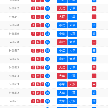
3466543
0
7
5
12
大双
小单
错
3466542
1
9
6
16
大双
小单
中
3466541
8
3
9
20
大双
小单
中
3466540
4
7
3
14
小双
大单
错
3466539
7
4
1
12
小单
大双
错
3466538
0
6
0
06
小双
大单
中
3466537
0
1
2
03
小双
大单
错
3466536
2
8
8
18
小双
大单
错
3466535
6
9
5
20
大双
小单
中
3466534
0
9
6
15
大单
小双
中
3466533
4
6
4
14
小单
大双
中
3466532
6
0
3
09
大单
小双
错
3466531
1
0
8
09
大单
小双
错