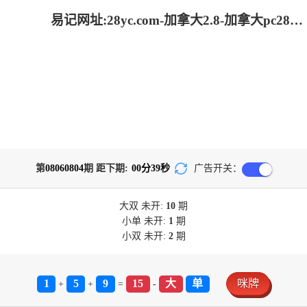
易记网址:28yc.com-加拿大2.8-加拿大pc28|提前在线预测官网|jnd预测网28预测走势_专注研究加拿大预测!
第
08060804
期 距下期:
00
分
39
秒
广告开关：
大双
未开:
10
期
小单
未开:
1
期
小双
未开:
2
期
1
5
9
15
大
单
咪牌
+
+
=
-