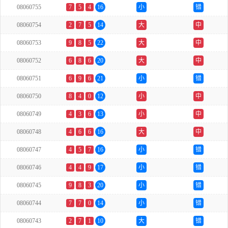
08060755
7
5
4
16
小
错
08060754
2
7
5
14
大
中
08060753
9
8
5
22
大
中
08060752
6
8
6
20
大
中
08060751
6
9
6
21
小
错
08060750
8
4
0
12
小
中
08060749
4
3
6
13
小
中
08060748
4
6
6
16
大
中
08060747
4
5
7
16
小
错
08060746
4
4
9
17
小
错
08060745
9
8
3
20
小
错
08060744
7
7
0
14
小
错
08060743
2
7
1
10
大
错