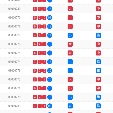
08060781
7
3
0
10
小
中
08060780
5
3
8
16
大
中
08060779
6
2
0
08
小
中
08060778
9
0
3
12
小
中
08060777
4
4
6
14
小
错
08060776
6
4
6
16
大
中
08060775
6
6
6
18
大
中
08060774
7
2
7
16
小
错
08060773
6
0
9
15
小
错
08060772
3
4
9
16
大
中
08060771
6
4
3
13
小
中
08060770
4
7
5
16
小
错
08060769
7
0
1
08
大
错