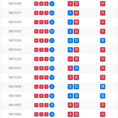
08070108
0
6
6
12
小
双
中
08070107
4
5
5
14
小
双
中
08070106
5
6
8
19
小
单
中
08070105
0
0
0
00
大
双
中
08070104
8
4
3
15
小
双
错
08070103
6
3
2
11
大
单
中
08070102
0
3
5
08
小
双
中
08070101
3
0
0
03
小
双
中
08070100
4
1
9
14
大
双
中
08070099
2
4
5
11
大
双
错
08070098
5
0
5
10
大
单
错
08070097
7
8
3
18
大
双
中
08070096
9
7
2
18
大
双
中