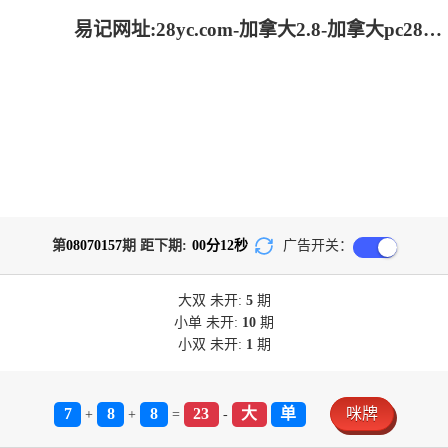
易记网址:28yc.com-加拿大2.8-加拿大pc28|提前在线预测官网|jnd预测网28预测走势_专注研究加拿大预测!
第
08070157
期 距下期:
00
分
12
秒
广告开关：
大双
未开:
5
期
小单
未开:
10
期
小双
未开:
1
期
7
8
8
23
大
单
咪牌
+
+
=
-