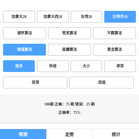
加拿大28
加拿大西28
台湾28
比特币28
诸怀算法
荒芜算法
不羁算法
酒鬼算法
恶魔算法
青龙算法
组合
杀组
大小
单双
双项
双组
100期 正确：75 期 错误：25 期
正确率：75%
预测
走势
统计