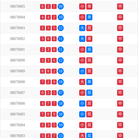
08070095
6
2
1
09
小
单
中
08070094
4
4
2
10
小
单
中
08070093
2
5
5
12
大
双
中
08070092
3
0
8
11
大
单
中
08070091
2
3
6
11
小
双
中
08070090
3
3
6
12
小
双
中
08070089
8
8
2
18
小
双
中
08070088
7
2
9
18
大
单
中
08070087
0
2
5
07
小
双
中
08070086
4
7
7
18
小
双
中
08070085
7
0
9
16
小
双
中
08070084
2
3
5
10
小
双
中
08070083
5
3
7
15
大
双
中