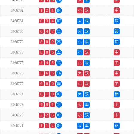
3466783
7
3
6
16
大
单
中
3466782
1
2
1
04
小
双
中
3466781
0
3
4
07
大
双
错
3466780
0
4
7
11
大
双
错
3466779
8
8
9
25
小
双
错
3466778
8
8
6
22
小
双
中
3466777
4
4
5
13
小
双
中
3466776
5
6
5
16
大
双
中
3466775
6
0
0
06
小
双
中
3466774
0
1
0
01
大
双
错
3466773
4
9
1
14
大
单
中
3466772
2
2
3
07
小
双
中
3466771
1
1
2
04
大
单
错