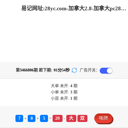
易记网址:28yc.com-加拿大2.8-加拿大pc28|提前在线预测官网|jnd预测网28预测走势_专注研究加拿大预测!
第
3466806
期 距下期:
01
分
54
秒
广告开关：
大单
未开:
4
期
小单
未开:
3
期
小双
未开:
1
期
7
8
5
20
大
双
咪牌
+
+
=
-