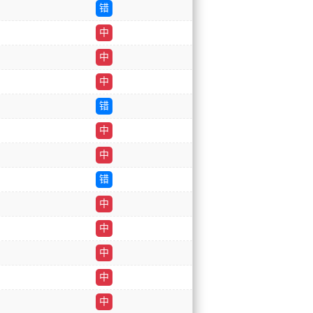
错
中
中
中
错
中
中
错
中
中
中
中
中