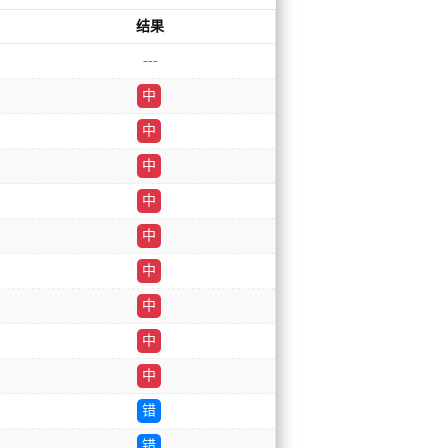
结果
---
中
中
中
中
中
中
中
中
中
错
错