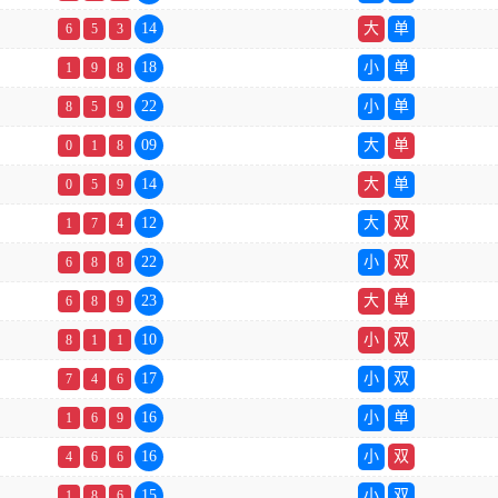
14
大
单
6
5
3
18
小
单
1
9
8
22
小
单
8
5
9
09
大
单
0
1
8
14
大
单
0
5
9
12
大
双
1
7
4
22
小
双
6
8
8
23
大
单
6
8
9
10
小
双
8
1
1
17
小
双
7
4
6
16
小
单
1
6
9
16
小
双
4
6
6
15
小
双
1
8
6