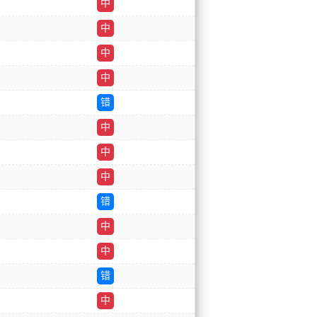
中
中
中
中
错
中
中
中
错
中
中
错
中