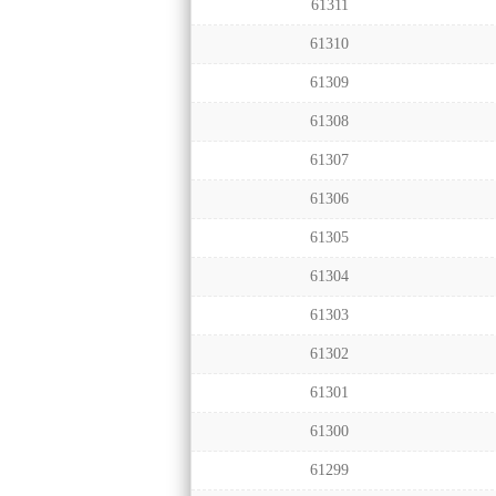
61311
61310
61309
61308
61307
61306
61305
61304
61303
61302
61301
61300
61299