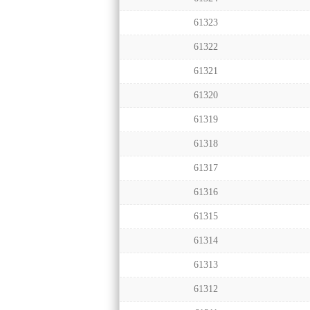
61323
61322
61321
61320
61319
61318
61317
61316
61315
61314
61313
61312