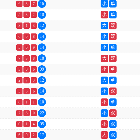
16
小
单
6
3
7
10
小
单
5
3
2
12
大
双
8
1
3
14
小
双
6
0
8
14
小
单
5
0
9
18
大
双
7
3
8
09
小
单
3
0
6
12
大
单
2
7
3
14
小
双
3
5
6
10
小
单
8
1
1
22
小
双
7
6
9
05
小
双
0
1
4
17
大
双
6
9
2