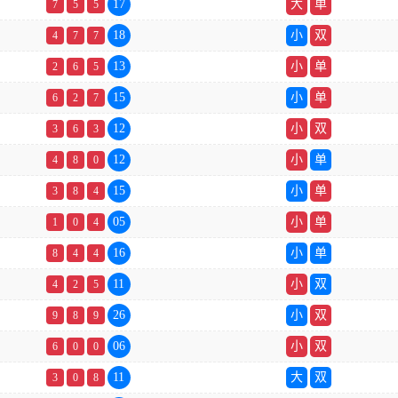
17
大
单
7
5
5
18
小
双
4
7
7
13
小
单
2
6
5
15
小
单
6
2
7
12
小
双
3
6
3
12
小
单
4
8
0
15
小
单
3
8
4
05
小
单
1
0
4
16
小
单
8
4
4
11
小
双
4
2
5
26
小
双
9
8
9
06
小
双
6
0
0
11
大
双
3
0
8