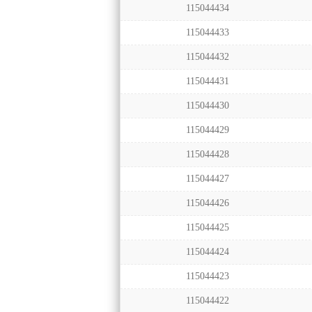
115044434
115044433
115044432
115044431
115044430
115044429
115044428
115044427
115044426
115044425
115044424
115044423
115044422