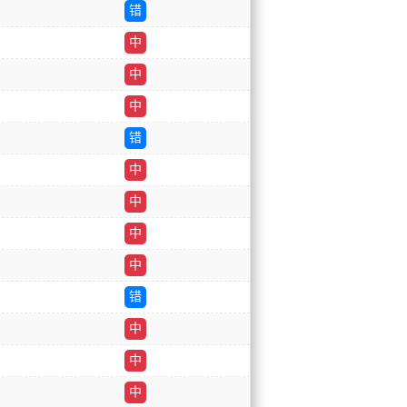
错
中
中
中
错
中
中
中
中
错
中
中
中