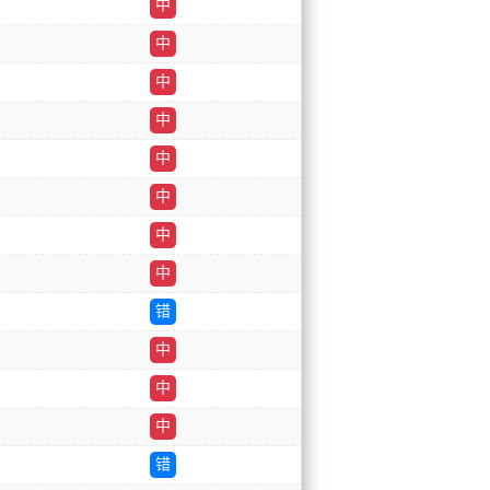
中
中
中
中
中
中
中
中
错
中
中
中
错