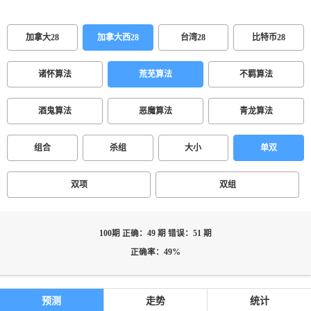
加拿大28
加拿大西28
台湾28
比特币28
诸怀算法
荒芜算法
不羁算法
酒鬼算法
恶魔算法
青龙算法
组合
杀组
大小
单双
双项
双组
100期 正确：49 期 错误：51 期
正确率：49%
预测
走势
统计