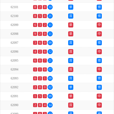
62101
0
2
8
10
单
错
62100
8
5
8
21
双
错
62099
6
3
2
11
单
中
62098
9
2
0
11
单
中
62097
3
6
0
09
双
错
62096
4
2
6
12
双
中
62095
6
8
7
21
双
错
62094
1
1
0
02
双
中
62093
6
2
1
09
双
错
62092
2
0
0
02
单
错
62091
1
5
3
09
单
中
62090
2
8
4
14
双
中