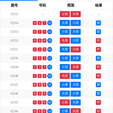
期号
号码
预测
结果
62555
---
小双
大单
---
62554
9
0
7
16
大单
小双
错
62553
6
1
7
14
小双
大单
错
62552
9
6
4
19
大单
小双
中
62551
2
2
0
04
大单
小双
中
62550
7
1
3
11
小双
大单
错
62549
5
3
7
15
小双
大单
中
62548
7
0
9
16
大双
小单
中
62547
6
9
0
15
小单
大双
错
62546
0
3
9
12
大双
小单
错
62545
5
1
0
06
小双
大单
中
62544
6
8
0
14
小单
大双
中