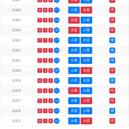
62467
0
6
9
15
大单
小双
中
62466
6
6
5
17
小双
大单
中
62465
7
5
2
14
大双
小单
中
62464
8
3
9
20
大双
小单
中
62463
7
7
3
17
小单
大双
错
62462
7
5
7
19
大双
小单
错
62461
7
3
5
15
小单
大双
错
62460
7
4
9
20
小单
大双
中
62459
4
2
1
07
小双
大单
错
62458
0
4
7
11
小单
大双
中
62457
5
2
3
10
大单
小双
中
62456
8
1
6
15
大双
小单
错
62455
0
1
9
10
大单
小双
中