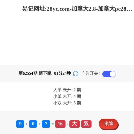
易记网址:28yc.com-加拿大2.8-加拿大pc28|提前在线预测官网|jnd预测网28预测走势_专注研究加拿大预测!
第
62554
期 距下期:
01
分
24
秒
广告开关：
大单
未开:
2
期
小单
未开:
4
期
小双
未开:
3
期
9
0
7
16
大
双
咪牌
+
+
=
-