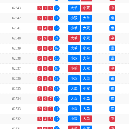
62543
5
1
6
12
大单
小双
中
62542
5
3
3
11
小双
大单
错
62541
8
4
7
19
小单
大双
错
62540
5
9
7
21
大单
小双
中
62539
3
0
6
09
大单
小双
错
62538
5
9
2
16
小双
大单
错
62537
3
0
4
07
小单
大双
中
62536
5
5
3
13
小双
大单
错
62535
5
4
9
18
大单
小双
错
62534
3
0
7
10
大双
小单
错
62533
9
0
2
11
小双
大单
错
62532
8
4
5
17
小双
大单
中