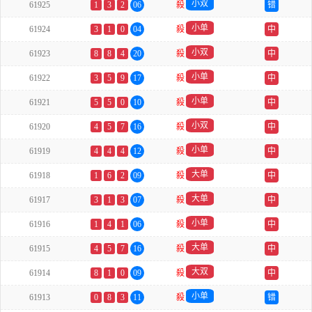
小双
61925
1
3
2
06
殺
错
小单
61924
3
1
0
04
殺
中
小双
61923
8
8
4
20
殺
中
小单
61922
3
5
9
17
殺
中
小单
61921
5
5
0
10
殺
中
小双
61920
4
5
7
16
殺
中
小单
61919
4
4
4
12
殺
中
大单
61918
1
6
2
09
殺
中
大单
61917
3
1
3
07
殺
中
小单
61916
1
4
1
06
殺
中
大单
61915
4
5
7
16
殺
中
大双
61914
8
1
0
09
殺
中
小单
61913
0
8
3
11
殺
错