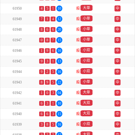
大单
61950
4
5
1
10
殺
中
小单
61949
7
1
4
12
殺
中
小单
61948
8
6
6
20
殺
中
小单
61947
0
8
7
15
殺
中
小双
61946
1
9
6
16
殺
中
小双
61945
9
3
1
13
殺
中
小双
61944
9
2
5
16
殺
中
小单
61943
8
9
5
22
殺
中
大单
61942
1
0
3
04
殺
中
大双
61941
6
3
1
10
殺
中
大双
61940
6
6
3
15
殺
中
小双
61939
3
8
5
16
殺
中
大双