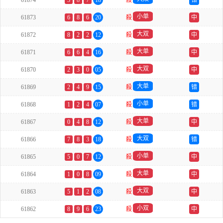
61874
3
8
7
18
殺
错
小单
61873
6
8
6
20
殺
中
大双
61872
8
2
2
12
殺
中
大单
61871
6
6
4
16
殺
中
大双
61870
2
3
0
05
殺
中
大单
61869
2
4
9
15
殺
错
小单
61868
1
2
4
07
殺
错
大单
61867
0
4
8
12
殺
中
大双
61866
7
8
3
18
殺
错
小单
61865
5
0
7
12
殺
中
大单
61864
1
0
8
09
殺
中
大双
61863
5
1
2
08
殺
中
小双
61862
8
9
6
23
殺
中