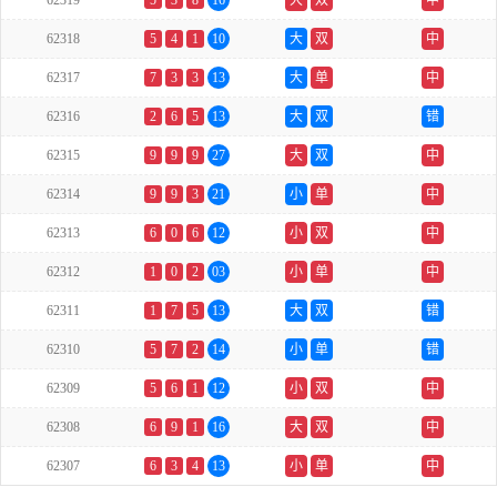
62319
5
3
8
16
大
双
中
62318
5
4
1
10
大
双
中
62317
7
3
3
13
大
单
中
62316
2
6
5
13
大
双
错
62315
9
9
9
27
大
双
中
62314
9
9
3
21
小
单
中
62313
6
0
6
12
小
双
中
62312
1
0
2
03
小
单
中
62311
1
7
5
13
大
双
错
62310
5
7
2
14
小
单
错
62309
5
6
1
12
小
双
中
62308
6
9
1
16
大
双
中
62307
6
3
4
13
小
单
中