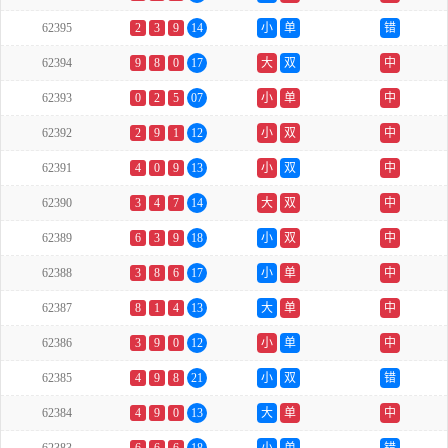
62395
2
3
9
14
小
单
错
62394
9
8
0
17
大
双
中
62393
0
2
5
07
小
单
中
62392
2
9
1
12
小
双
中
62391
4
0
9
13
小
双
中
62390
3
4
7
14
大
双
中
62389
6
3
9
18
小
双
中
62388
3
8
6
17
小
单
中
62387
8
1
4
13
大
单
中
62386
3
9
0
12
小
单
中
62385
4
9
8
21
小
双
错
62384
4
9
0
13
大
单
中