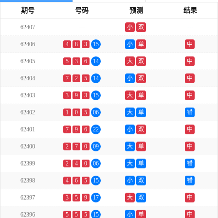
期号
号码
预测
结果
62407
---
小
双
---
62406
4
8
3
15
小
单
中
62405
5
3
6
14
大
双
中
62404
7
2
5
14
小
双
中
62403
3
9
3
15
大
单
中
62402
1
0
5
06
大
单
错
62401
7
9
6
22
小
双
中
62400
2
7
0
09
大
单
中
62399
2
4
0
06
大
单
错
62398
4
6
5
15
小
双
错
62397
3
5
9
17
大
双
中
62396
5
5
5
15
小
单
中