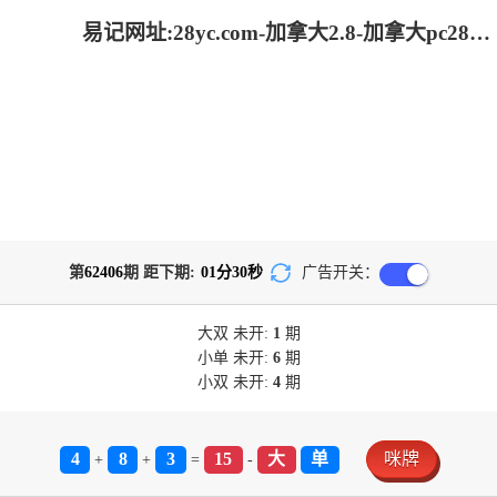
易记网址:28yc.com-加拿大2.8-加拿大pc28|提前在线预测官网|jnd预测网28预测走势_专注研究加拿大预测!
第
62406
期 距下期:
01
分
29
秒
广告开关：
大双
未开:
1
期
小单
未开:
6
期
小双
未开:
4
期
4
8
3
15
大
单
咪牌
+
+
=
-