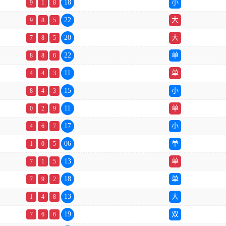
18
小
9
1
8
22
大
9
8
5
20
大
7
8
5
22
单
8
8
6
11
单
4
4
3
15
小
8
4
3
11
单
0
2
9
17
小
4
6
7
06
单
1
0
5
13
单
7
1
5
18
单
7
9
2
13
大
1
4
8
19
双
7
6
6