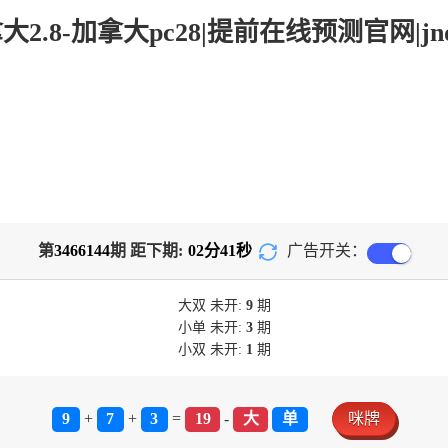
第
3466144
期 距下期:
02
分
41
秒
广告开关：
大双
未开:
9
期
小单
未开:
3
期
小双
未开:
1
期
9
+
7
+
3
=
19
-
大
单
咪牌