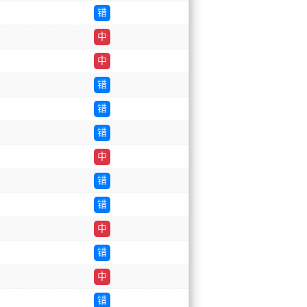
错
中
中
错
错
错
中
错
错
中
错
中
错