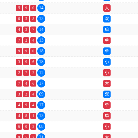
14
大
5
9
0
13
双
0
5
8
14
单
4
3
7
13
单
7
2
4
18
单
9
9
0
18
小
3
9
6
11
小
2
7
2
17
大
7
4
6
09
双
3
2
4
17
单
4
9
4
13
单
4
8
1
08
小
6
0
2
21
大
9
5
7