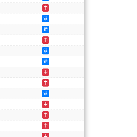
中
错
错
中
错
错
中
中
错
中
中
中
中