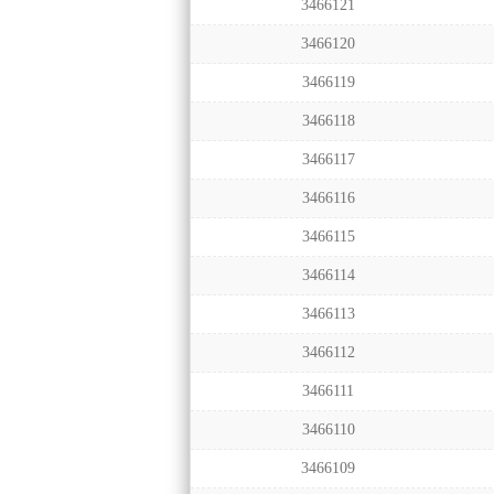
3466121
3466120
3466119
3466118
3466117
3466116
3466115
3466114
3466113
3466112
3466111
3466110
3466109