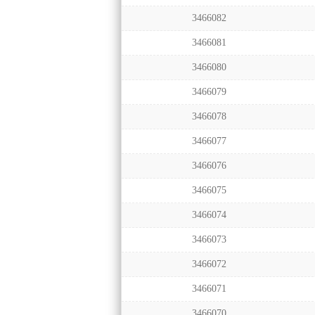
3466082
3466081
3466080
3466079
3466078
3466077
3466076
3466075
3466074
3466073
3466072
3466071
3466070