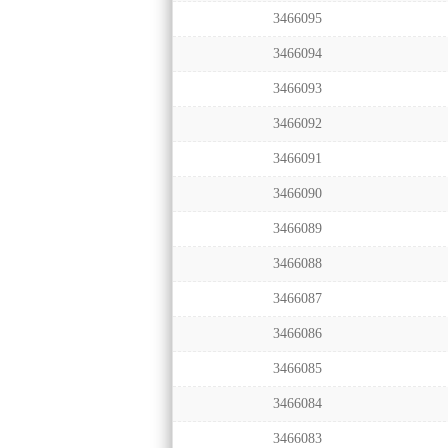
3466095
3466094
3466093
3466092
3466091
3466090
3466089
3466088
3466087
3466086
3466085
3466084
3466083