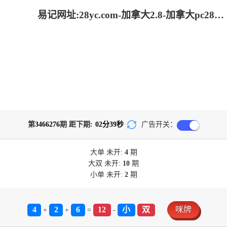
易记网址:28yc.com-加拿大2.8-加拿大pc28|提前在线预测官网|jnd预测网28预测走势_专注研究加拿大预测!
第
3466276
期 距下期:
02
分
38
秒
广告开关：
大单
未开:
4
期
大双
未开:
10
期
小单
未开:
2
期
4
2
6
12
小
双
咪牌
+
+
=
-