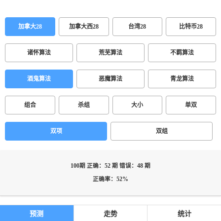
加拿大28
加拿大西28
台湾28
比特币28
诸怀算法
荒芜算法
不羁算法
酒鬼算法
恶魔算法
青龙算法
组合
杀组
大小
单双
双项
双组
100期 正确：52 期 错误：48 期
正确率：52%
预测
走势
统计