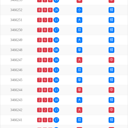
3466253
7
2
6
15
单
中
3466252
8
9
9
26
小
错
3466251
5
5
1
11
大
错
3466250
7
8
2
17
双
错
3466249
3
6
1
10
大
错
3466248
5
1
2
08
单
错
3466247
5
9
2
16
大
中
3466246
3
5
3
11
双
错
3466245
7
6
3
16
单
错
3466244
3
0
8
11
单
中
3466243
2
5
3
10
大
错
3466242
5
2
8
15
大
中
3466241
8
1
8
17
双
错