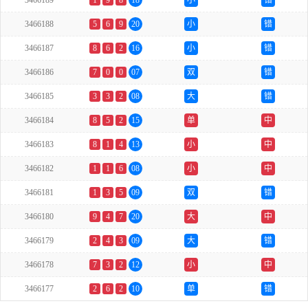
3466189
1
9
8
18
小
错
3466188
5
6
9
20
小
错
3466187
8
6
2
16
小
错
3466186
7
0
0
07
双
错
3466185
3
3
2
08
大
错
3466184
8
5
2
15
单
中
3466183
8
1
4
13
小
中
3466182
1
1
6
08
小
中
3466181
1
3
5
09
双
错
3466180
9
4
7
20
大
中
3466179
2
4
3
09
大
错
3466178
7
3
2
12
小
中
3466177
2
6
2
10
单
错