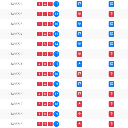
3466227
1
4
2
07
双
错
3466226
3
1
9
13
单
中
3466225
0
3
7
10
单
错
3466224
2
4
9
15
双
错
3466223
0
5
9
14
单
错
3466222
2
3
2
07
单
中
3466221
4
0
1
05
大
错
3466220
1
4
5
10
双
中
3466219
3
4
2
09
双
错
3466218
4
8
0
12
双
中
3466217
5
4
9
18
大
中
3466216
1
0
8
09
小
中
3466215
6
9
7
22
大
中