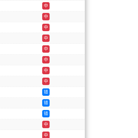
中
中
中
中
中
中
中
中
错
错
错
中
中