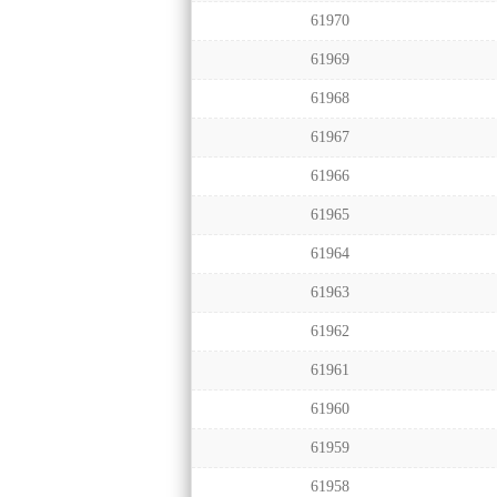
61970
61969
61968
61967
61966
61965
61964
61963
61962
61961
61960
61959
61958