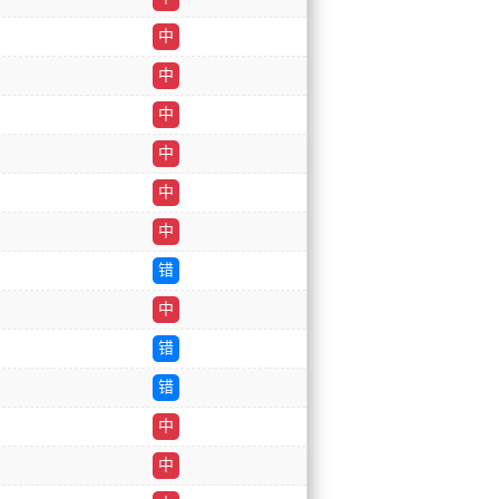
中
中
中
中
中
中
错
中
错
错
中
中