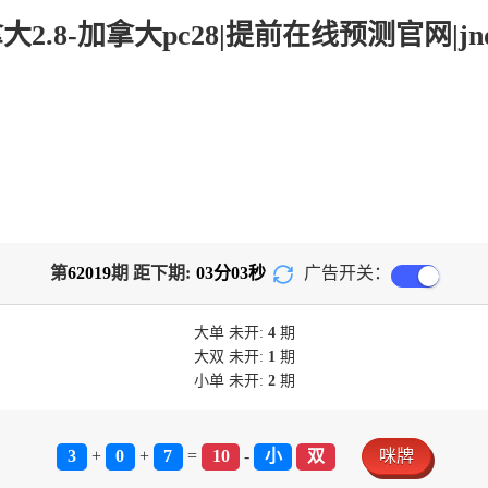
第
62019
期 距下期:
03
分
03
秒
广告开关：
大单
未开:
4
期
大双
未开:
1
期
小单
未开:
2
期
3
+
0
+
7
=
10
-
小
双
咪牌