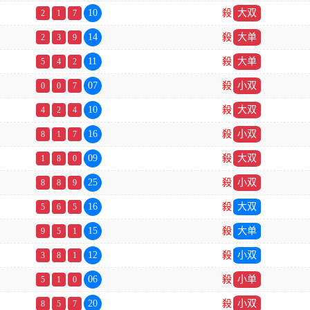
10
殺
大双
2
1
7
14
殺
大单
2
3
9
11
殺
大单
5
4
2
07
殺
小双
0
0
7
10
殺
大双
4
2
4
16
殺
小双
8
1
7
09
殺
大双
1
8
0
25
殺
小双
8
8
9
16
殺
大双
5
6
5
15
殺
大单
9
5
1
12
殺
小双
3
8
1
06
殺
小单
5
1
0
20
殺
小双
8
5
7