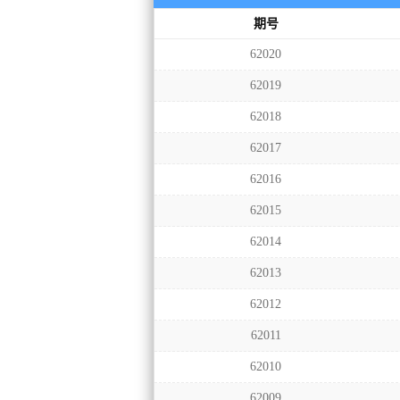
期号
62020
62019
62018
62017
62016
62015
62014
62013
62012
62011
62010
62009