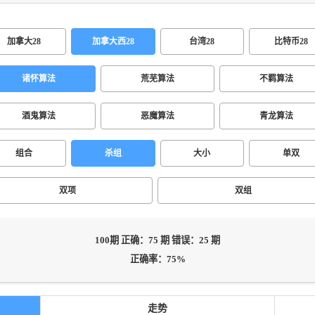
加拿大28
加拿大西28
台湾28
比特币28
诸怀算法
荒芜算法
不羁算法
酒鬼算法
恶魔算法
青龙算法
组合
杀组
大小
单双
双项
双组
100期 正确：75 期 错误：25 期
正确率：75%
走势