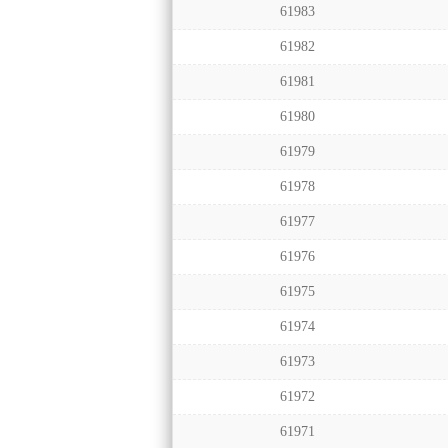
61983
61982
61981
61980
61979
61978
61977
61976
61975
61974
61973
61972
61971