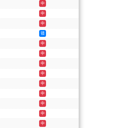
中
中
中
错
中
中
中
中
中
中
中
中
中