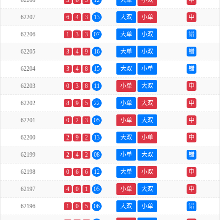
62208
3
6
3
12
大单
小双
中
62207
6
4
3
13
大双
小单
中
62206
1
3
3
07
大单
小双
错
62205
3
4
9
16
大单
小双
错
62204
3
4
8
15
大双
小单
错
62203
0
3
8
11
小单
大双
中
62202
8
9
5
22
小单
大双
中
62201
0
2
3
05
小单
大双
中
62200
2
9
2
13
大双
小单
中
62199
2
4
2
08
小单
大双
错
62198
0
6
6
12
大单
小双
中
62197
4
0
1
05
小单
大双
中
62196
1
0
5
06
大双
小单
错