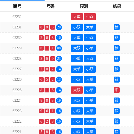
期号
号码
预测
结果
62232
---
大单
小双
---
62231
8
9
3
20
小双
大单
错
62230
2
6
8
16
大单
小双
错
62229
6
1
1
08
大双
小单
错
62228
8
6
9
23
小单
大双
错
62227
7
0
7
14
大单
小双
错
62226
6
5
2
13
小双
大单
错
62225
8
1
5
14
大双
小单
中
62224
8
8
3
19
大双
小单
错
62223
9
6
1
16
小双
大单
错
62222
6
2
8
16
小双
大单
错
62221
5
8
3
16
小双
大单
错