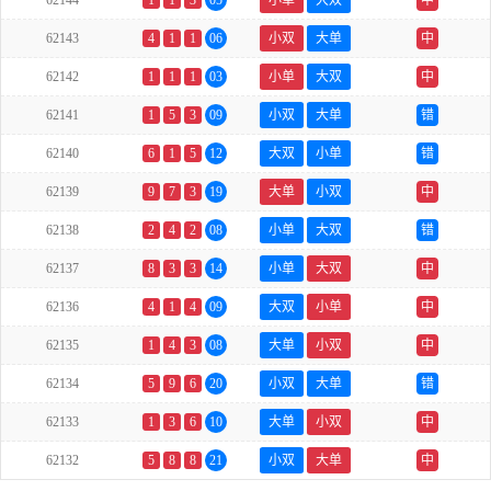
62144
1
1
3
05
小单
大双
中
62143
4
1
1
06
小双
大单
中
62142
1
1
1
03
小单
大双
中
62141
1
5
3
09
小双
大单
错
62140
6
1
5
12
大双
小单
错
62139
9
7
3
19
大单
小双
中
62138
2
4
2
08
小单
大双
错
62137
8
3
3
14
小单
大双
中
62136
4
1
4
09
大双
小单
中
62135
1
4
3
08
大单
小双
中
62134
5
9
6
20
小双
大单
错
62133
1
3
6
10
大单
小双
中
62132
5
8
8
21
小双
大单
中