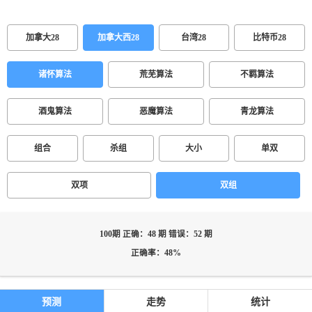
加拿大28
加拿大西28
台湾28
比特币28
诸怀算法
荒芜算法
不羁算法
酒鬼算法
恶魔算法
青龙算法
组合
杀组
大小
单双
双项
双组
100期 正确：48 期 错误：52 期
正确率：48%
预测
走势
统计