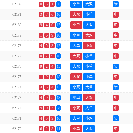
62182
0
5
1
06
小单
大双
错
62181
3
7
6
16
大双
小单
中
62180
9
4
0
13
小单
大双
中
62179
1
6
9
16
小单
大双
中
62178
4
5
3
12
大单
小双
中
62177
0
7
9
16
大双
小单
中
62176
9
2
4
15
大双
小单
错
62175
1
9
8
18
大双
小单
中
62174
4
5
4
13
小双
大单
错
62173
4
9
5
18
小单
大双
中
62172
5
0
3
08
小双
大单
中
62171
4
3
9
16
大单
小双
错
62170
6
2
3
11
小单
大双
中