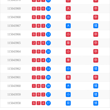
115043970
1
6
5
12
小
中
115043969
8
0
6
14
大
中
115043968
0
1
5
06
小
中
115043967
1
8
3
12
大
错
115043966
6
2
5
13
小
中
115043965
2
6
9
17
单
中
115043964
1
9
0
10
小
中
115043963
3
6
4
13
单
中
115043962
5
2
7
14
小
错
115043961
2
0
7
09
单
中
115043960
1
8
0
09
大
错
115043959
6
9
2
17
小
错
115043958
6
7
4
17
双
错