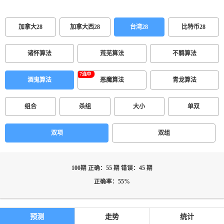
加拿大28
加拿大西28
台湾28
比特币28
诸怀算法
荒芜算法
不羁算法
酒鬼算法
恶魔算法
青龙算法
组合
杀组
大小
单双
双项
双组
100期 正确：55 期 错误：45 期
正确率：55%
预测
走势
统计