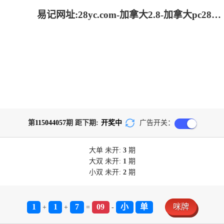
易记网址:28yc.com-加拿大2.8-加拿大pc28|提前在线预测官网|jnd预测网28预测走势_专注研究加拿大预测!
第
115044057
期 距下期:
开奖中
广告开关：
大单
未开:
3
期
大双
未开:
1
期
小双
未开:
2
期
1
1
7
09
小
单
咪牌
+
+
=
-