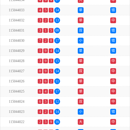
115044034
4
9
4
17
大
中
115044033
4
5
5
14
单
错
115044032
3
2
8
13
单
中
115044031
3
1
5
09
双
错
115044030
7
2
8
17
小
错
115044029
1
9
4
14
单
错
115044028
3
9
3
15
单
中
115044027
0
9
5
14
双
中
115044026
3
6
2
11
单
中
115044025
6
4
7
17
单
中
115044024
6
5
1
12
双
中
115044023
4
2
8
14
小
错
115044022
2
5
9
16
大
中