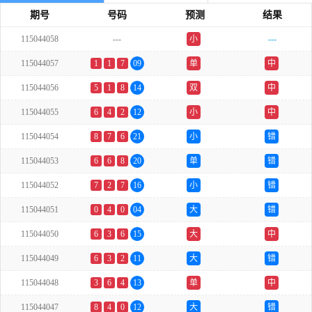
期号
号码
预测
结果
115044058
---
小
---
115044057
1
1
7
09
单
中
115044056
5
1
8
14
双
中
115044055
6
4
2
12
小
中
115044054
8
7
6
21
小
错
115044053
6
6
8
20
单
错
115044052
7
2
7
16
小
错
115044051
0
4
0
04
大
错
115044050
6
3
6
15
大
中
115044049
6
3
2
11
大
错
115044048
3
6
4
13
单
中
115044047
8
4
0
12
大
错