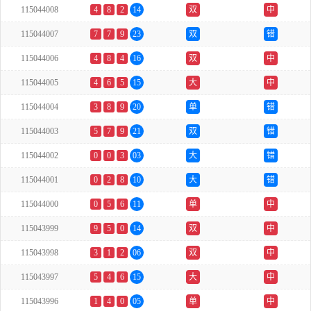
115044008
4
8
2
14
双
中
115044007
7
7
9
23
双
错
115044006
4
8
4
16
双
中
115044005
4
6
5
15
大
中
115044004
3
8
9
20
单
错
115044003
5
7
9
21
双
错
115044002
0
0
3
03
大
错
115044001
0
2
8
10
大
错
115044000
0
5
6
11
单
中
115043999
9
5
0
14
双
中
115043998
3
1
2
06
双
中
115043997
5
4
6
15
大
中
115043996
1
4
0
05
单
中